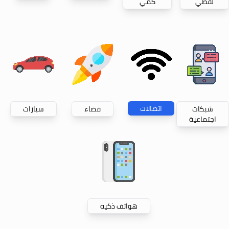
لفظي
كمي
اتصالات
شبكات
فضاء
سيارات
اجتماعية
هواتف ذكيه