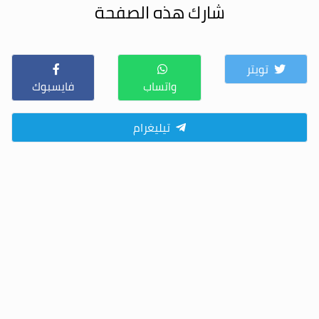
شارك هذه الصفحة
تويتر
واتساب
فايسبوك
تيليغرام