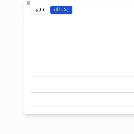
إبدء الآن
تبليغ