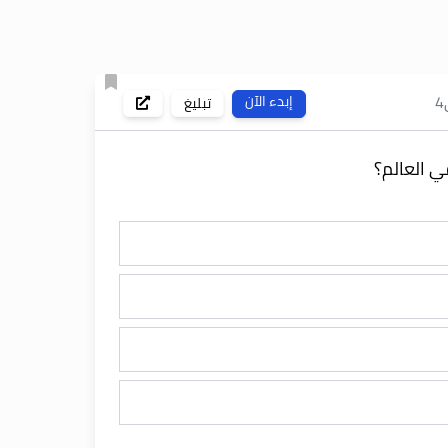
4
إبدء الآن
تبليغ
 العالم؟