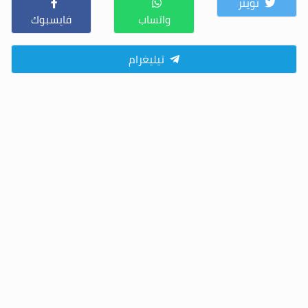
تويتر
واتساب
فايسبوك
تيليغرام