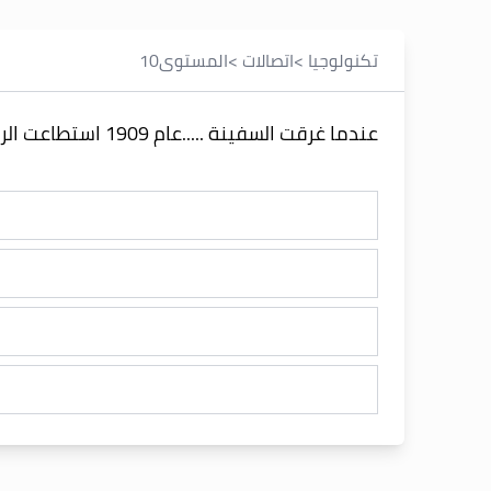
تكنولوجيا
>
اتصالات
>
المستوى
10
عندما غرقت السفينة .....عام 1909 استطاعت الرسائل اللاسلكية أن تنقذ عدداً من ركابها فقد أستخدمت في طلب النجدة من السفن المجاورة