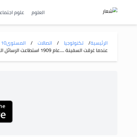
العلوم
علوم اجتماع
الرئيسية
/
تكنولوجيا
/
اتصالات
/
المستوى
10
عندما غرقت السفينة .....عام 1909 استطاعت الرسائل اللاسلكية أن تنقذ عدداً من ركابها فقد أستخدمت في طلب النجدة من السفن المجاورة