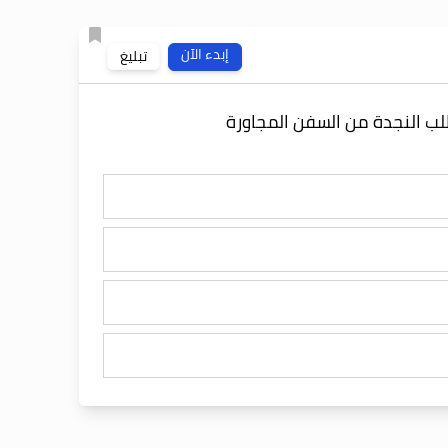
إبدء الآن
تبليغ