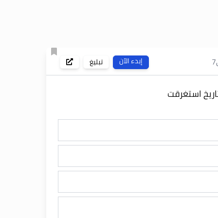
7
إبدء الآن
تبليغ
اريخ استغرقت