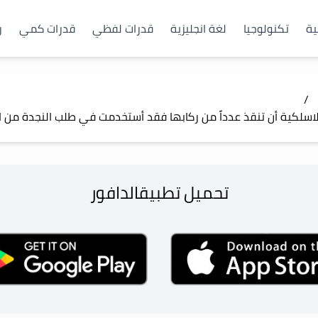
ية
تكنولوجيا
لغة انجليزية
قدرات لفظي
قدرات كمي
ر
/
تحميل تطبيق
الدافور