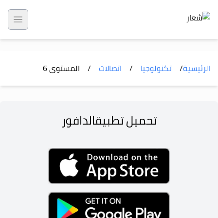
 menu
الرئيسية
/
تكنولوجيا
/
اتصالات
/
المستوى
6
تحميل تطبيق
الدافور