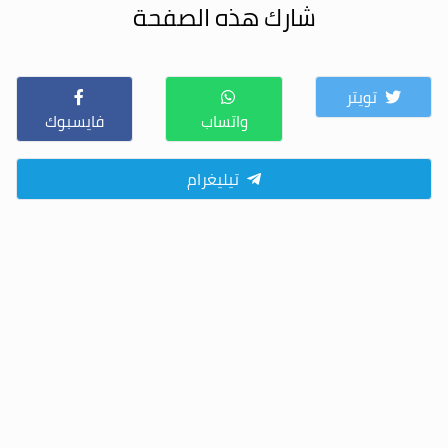
شارك هذه الصفحة
تويتر
واتساب
فايسبوك
تيليغرام