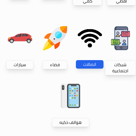
لفظي
كمي
اتصالات
شبكات
فضاء
سيارات
اجتماعية
هواتف ذكيه