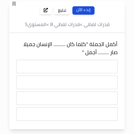
إبدء الآن
تبليغ
قدرات لفظي
>
قدرات لفظي 8
>
المستوى
5
أكمل الجملة "كلما كان .......... الإنسان جميلا
صار ......... أجمل "