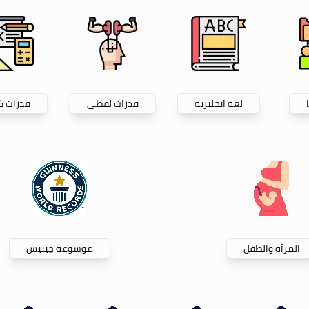
لغة انجليزية
قدرات لفظي
قدرات 
المرأه والطفل
موسوعة جينيس