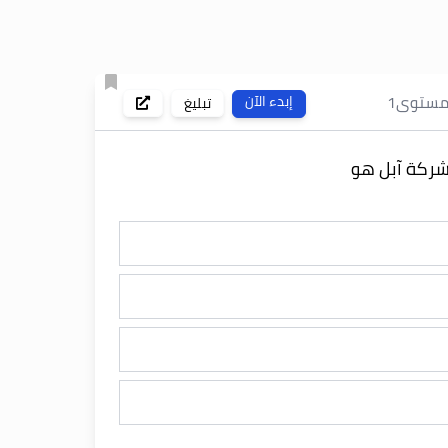
مستوى
1
إبدء الآن
تبليغ
لشركة آبل هو