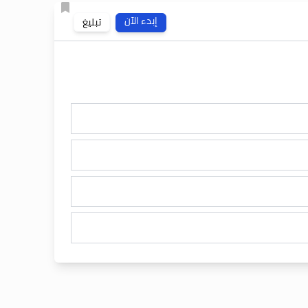
إبدء الآن
تبليغ