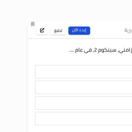
ى
8
إبدء الآن
تبليغ
ينكوم 2، في عام ....