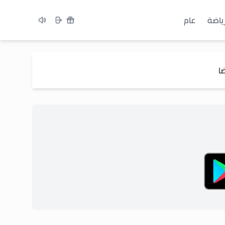
ياضة
عام
ا