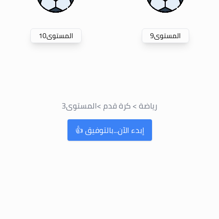
المستوى
9
المستوى
10
رياضة
>
كرة قدم
>
المستوى
3
إبدء الآن...بالتوفيق 👍