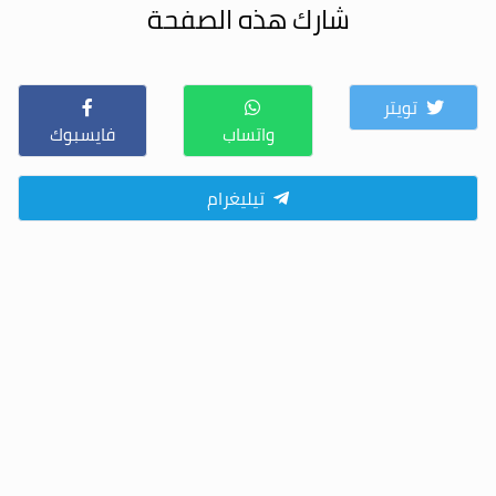
شارك هذه الصفحة
تويتر
واتساب
فايسبوك
تيليغرام