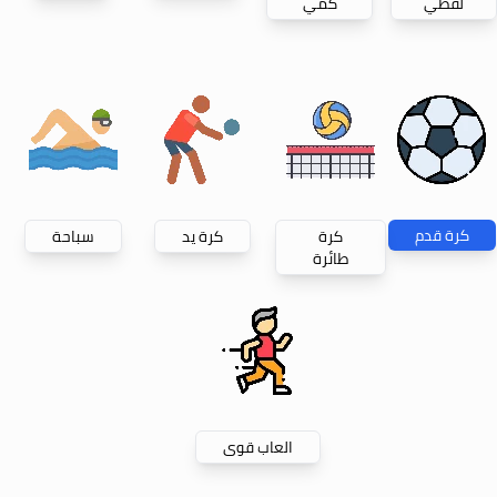
لفظي
كمي
كرة قدم
كرة
كرة يد
سباحة
طائرة
العاب قوى