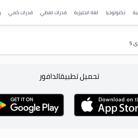
ية
تكنولوجيا
لغة انجليزية
قدرات لفظي
قدرات كمي
ر
ى
5
تحميل تطبيق
الدافور