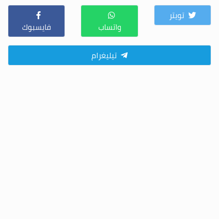
تويتر
واتساب
فايسبوك
تيليغرام