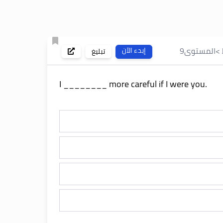
>
المستوى
9
إبدء الآن
تبليغ
I ________ more careful if I were you.