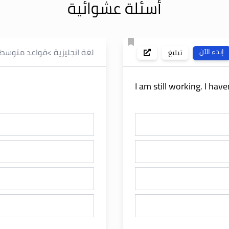
أسئلة عشوائية
لغة انجليزية
>
قواعد متوسط
إبدء الآن
تبليغ
I am still working. I h