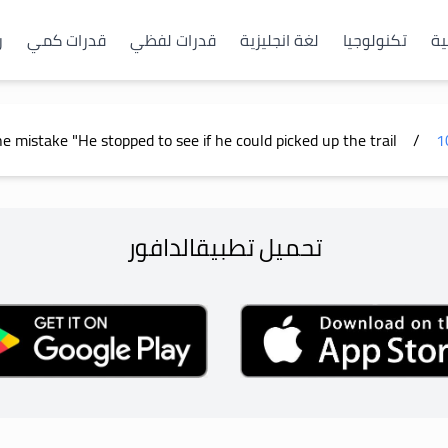
ية
تكنولوجيا
لغة انجليزية
قدرات لفظي
قدرات كمي
ر
he mistake "He stopped to see if he could picked up the trail."
/
1
تحميل تطبيق
الدافور