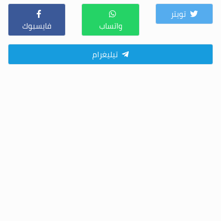
تويتر
واتساب
فايسبوك
تيليغرام