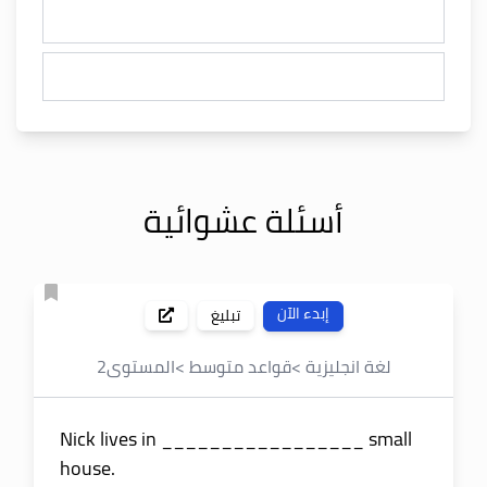
أسئلة عشوائية
إبدء الآن
تبليغ
لغة انجليزية
>
قواعد متوسط
>
المستوى
2
Nick lives in _________________ small
house.