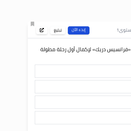
ستوى
1
إبدء الآن
تبليغ
«فرانسيس دريك» لإكمال أول رحلة مطولة