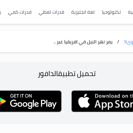
ية
تكنولوجيا
لغة انجليزية
قدرات لفظي
قدرات كمي
ر
وى
9
/
يمر نهر النيل في افريقيا عبر ..
تحميل تطبيق
الدافور