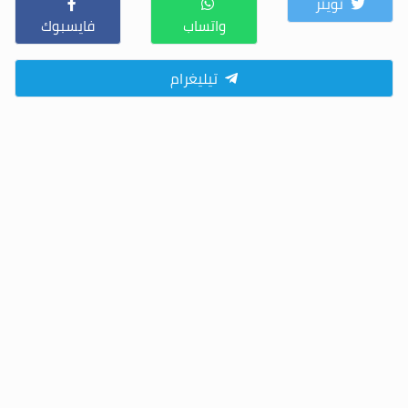
تويتر
واتساب
فايسبوك
تيليغرام