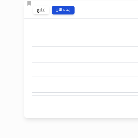
إبدء الآن
تبليغ