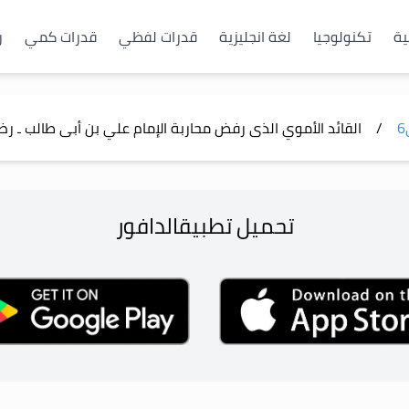
ية
تكنولوجيا
لغة انجليزية
قدرات لفظي
قدرات كمي
ر
6
/
القائد الأموي الذى رفض محاربة الإمام علي بن أبى طالب ـ 
تحميل تطبيق
الدافور