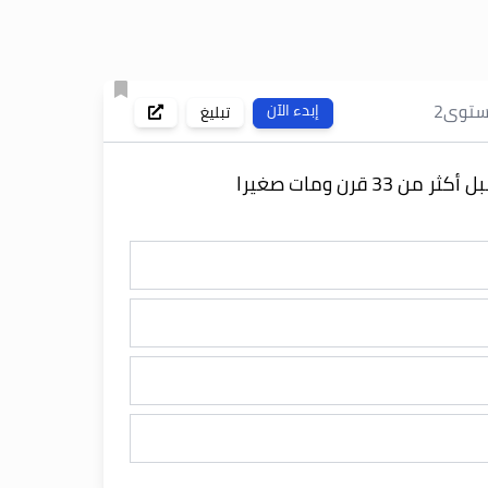
ستوى
2
إبدء الآن
تبليغ
 قرن ومات صغيرا